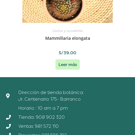
Cactus y suculentas
Mammillaria elongata
S/
39.00
Leer más
Dirección de tienda botánica:
Jr. Centenario 175- Barranco
Horario : 10 am a 7 pm
Tienda: 908 902 320
Ventas: 981 572 110