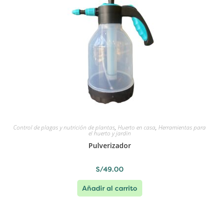
Control de plagas y nutrición de plantas
,
Huerto en casa
,
Herramientas para
el huerto y jardin
Pulverizador
S/
49.00
Añadir al carrito