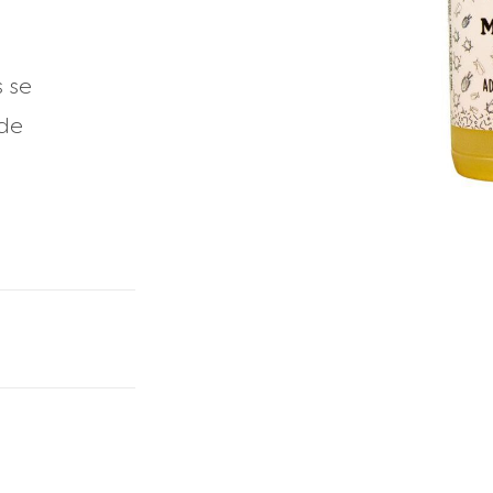
 se
 de